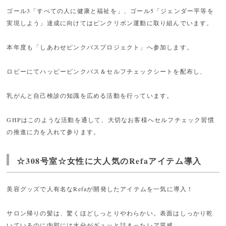
ゴール3「すべての人に健康と福祉を」、ゴール5「ジェンダー平等を
実現しよう」達成に向けてはピンクリボン運動に取り組んでいます。
本年度も「しあわせピンクバスプロジェクト」へ参加します。
ロビーにてハッピーピンクバス＆セルフチェックシートを配布し、
乳がんと自己検診の知識を広める活動を行っています。
GHPはこのような活動を通して、大切なお客様へセルフチェック習慣
の推進に力を入れて参ります。
☆308号室☆女性に大人気のRefaアイテム導入
美容グッズで人有名なRefaが開発したアイテムを一気に導入！
サロン帰りの髪は、驚くほどしっとりやわらかい。表面はしっかり乾
いているのに内部には水分がギュッと詰まったレア質感。